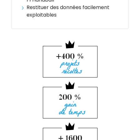
Restituer des données facilement
exploitables
+400 %
projets
récoltés
200 %
gain
de temps
+ 1600